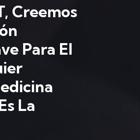
, Creemos
ión
ve Para El
ier
Medicina
Es La