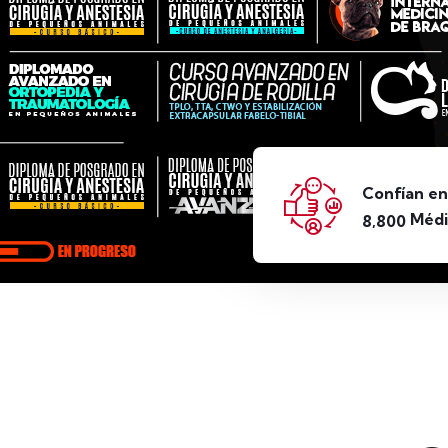
Confían en
Médi
,
8
8
0
0